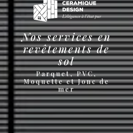
Nos services en
revêtements de
sol
Parquet, PVC,
Moquette et Jonc de
mer