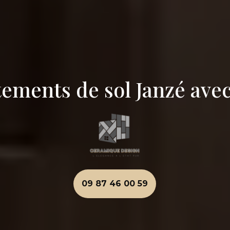
tements de sol Janzé av
09 87 46 00 59