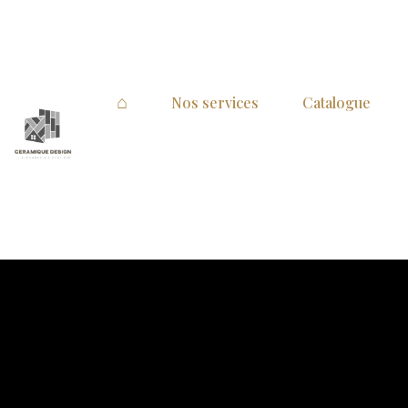
⌂
Nos services
Catalogue