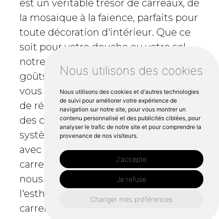
est un véritable trésor de carreaux, de
la mosaïque à la faïence, parfaits pour
toute décoration d'intérieur. Que ce
soit pour votre douche ou votre sol,
notre sélection répond à tous les
Nous utilisons des cookies
goûts et à tous les budgets. Nous
vous accompagnons dans vos projets
Nous utilisons des cookies et d'autres technologies
de suivi pour améliorer votre expérience de
de rénovation ou de création avec
navigation sur notre site, pour vous montrer un
contenu personnalisé et des publicités ciblées, pour
des conseils personnalisés sur les
analyser le trafic de notre site et pour comprendre la
systèmes de chauffage compatibles
provenance de nos visiteurs.
avec nos produits. En tant que
J'accepte
carreleur de confiance en Bretagne,
nous assurons la durabilité et
Je refuse
l'esthétique de chaque choix de
Changer mes préférences
carrelage que vous faites. Découvrez